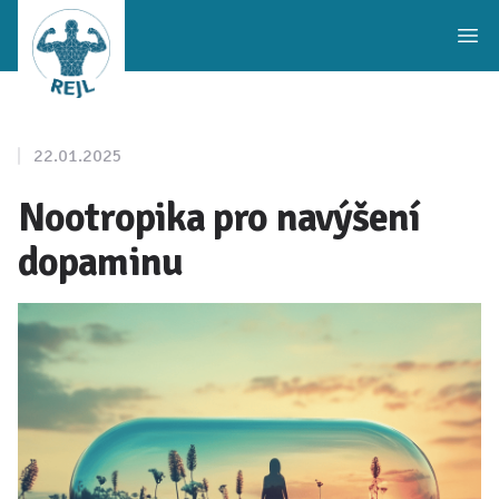
Workflow
Ope
22.01.2025
Nootropika pro navýšení
dopaminu