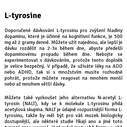
L-tyrosine
Doporučené dávkování L-tyrosinu pro zvýšení hladiny
dopaminu, které je účinné na kognitivní funkce, je 500
mg až 2 gramy denně. Můžete užít najednou, ale lepší je
dávku rozdělit na 2-3x během dne, abyste předešli
dopaminovému propadu během dne. Nebojte se
experimentovat s dávkováním, protože tento doplněk
je velice bezpečný. V případě, že užíváte léky na ADD
nebo ADHD, tak si s množstvím musíte rozhodně
pohrát, protože můžete reagovat na mnohem menší
nebo až mnohem větší dávky.
Můžete také vyzkoušet jeho alternativu N-acetyl L-
tyrosin (NALT), kdy se k molekule L-tyrosinu přidá
acetylová skupina. NALT je údajně rozpustnější forma L-
tyrosinu, takže by měl být pro váš mozek biologicky
dostupnější, ale některé studie říkají ano a jiné toto