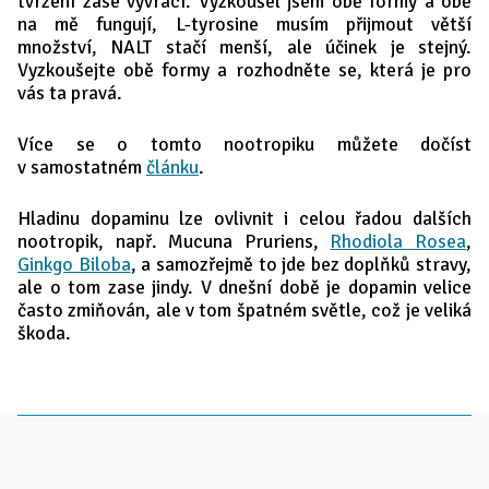
tvrzení zase vyvrací. Vyzkoušel jsem obě formy a obě
na mě fungují, L-tyrosine musím přijmout větší
množství, NALT stačí menší, ale účinek je stejný.
Vyzkoušejte obě formy a rozhodněte se, která je pro
vás ta pravá.
Více se o tomto nootropiku můžete dočíst
v samostatném
článku
.
Hladinu dopaminu lze ovlivnit i celou řadou dalších
nootropik, např. Mucuna Pruriens,
Rhodiola Rosea
,
Ginkgo Biloba
, a samozřejmě to jde bez doplňků stravy,
ale o tom zase jindy. V dnešní době je dopamin velice
často zmiňován, ale v tom špatném světle, což je veliká
škoda.
Footer