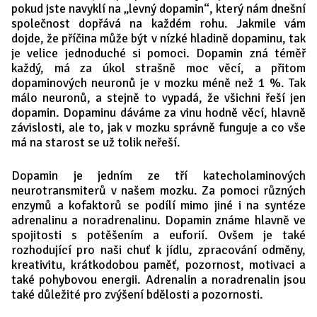
pokud jste navyklí na „levný dopamin“, který nám dnešní
společnost dopřává na každém rohu. Jakmile vám
dojde, že příčina může být v nízké hladině dopaminu, tak
je velice jednoduché si pomoci. Dopamin zná téměř
každý, má za úkol strašně moc věcí, a přitom
dopaminových neuronů je v mozku méně než 1 %. Tak
málo neuronů, a stejně to vypadá, že všichni řeší jen
dopamin. Dopaminu dáváme za vinu hodně věcí, hlavně
závislosti, ale to, jak v mozku správně funguje a co vše
má na starost se už tolik neřeší.
Dopamin je jedním ze tří katecholaminových
neurotransmiterů v našem mozku. Za pomoci různých
enzymů a kofaktorů se podílí mimo jiné i na syntéze
adrenalinu a noradrenalinu. Dopamin známe hlavně ve
spojitosti s potěšením a euforií. Ovšem je také
rozhodující pro naši chuť k jídlu, zpracování odměny,
kreativitu, krátkodobou paměť, pozornost, motivaci a
také pohybovou energii. Adrenalin a noradrenalin jsou
také důležité pro zvýšení bdělosti a pozornosti.