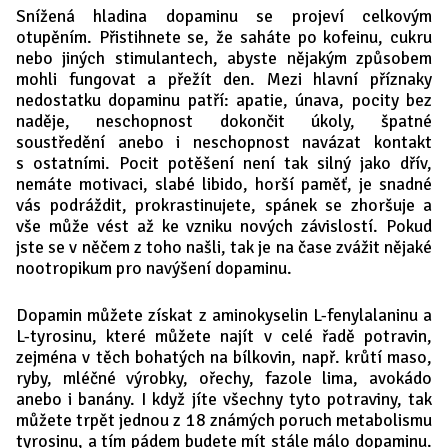
Snížená hladina dopaminu se projeví celkovým
otupěním. Přistihnete se, že saháte po kofeinu, cukru
nebo jiných stimulantech, abyste nějakým způsobem
mohli fungovat a přežít den. Mezi hlavní příznaky
nedostatku dopaminu patří: apatie, únava, pocity bez
naděje, neschopnost dokončit úkoly, špatné
soustředění anebo i neschopnost navázat kontakt
s ostatními. Pocit potěšení není tak silný jako dřív,
nemáte motivaci, slabé libido, horší paměť, je snadné
vás podráždit, prokrastinujete, spánek se zhoršuje a
vše může vést až ke vzniku nových závislostí. Pokud
jste se v něčem z toho našli, tak je na čase zvážit nějaké
nootropikum pro navýšení dopaminu.
Dopamin můžete získat z aminokyselin L-fenylalaninu a
L-tyrosinu, které můžete najít v celé řadě potravin,
zejména v těch bohatých na bílkovin, např. krůtí maso,
ryby, mléčné výrobky, ořechy, fazole lima, avokádo
anebo i banány. I když jíte všechny tyto potraviny, tak
můžete trpět jednou z 18 známých poruch metabolismu
tyrosinu, a tím pádem budete mít stále málo dopaminu.